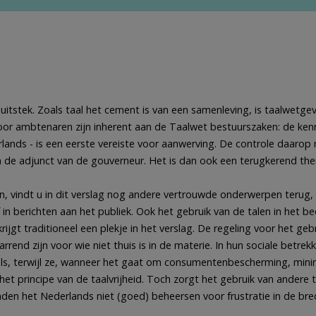
 uitstek. Zoals taal het cement is van een samenleving, is taalwetg
oor ambtenaren zijn inherent aan de Taalwet bestuurszaken: de kenni
ands - is een eerste vereiste voor aanwerving. De controle daarop 
an de adjunct van de gouverneur. Het is dan ook een terugkerend the
, vindt u in dit verslag nog andere vertrouwde onderwerpen terug, z
n berichten aan het publiek. Ook het gebruik van de talen in het bed
ijgt traditioneel een plekje in het verslag. De regeling voor het geb
rend zijn voor wie niet thuis is in de materie. In hun sociale betrek
ls, terwijl ze, wanneer het gaat om consumentenbescherming, minim
het principe van de taalvrijheid. Toch zorgt het gebruik van andere 
enden het Nederlands niet (goed) beheersen voor frustratie in de b