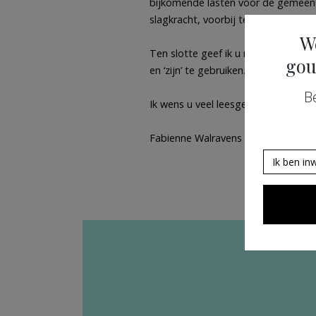
bijkomende lasten voor de gemeentel
slagkracht, voorbij te schieten.
W
Ten slotte geef ik u nog mee dat wij
gou
en ‘zijn’ te gebruiken.
B
Ik wens u veel leesgenot.
Fabienne Walravens
Ik ben in