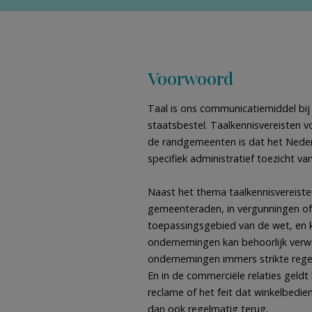
Voorwoord
Taal is ons communicatiemiddel bij
staatsbestel. Taalkennisvereisten v
de randgemeenten is dat het Nederl
specifiek administratief toezicht v
Naast het thema taalkennisvereisten
gemeenteraden, in vergunningen of i
toepassingsgebied van de wet, en kr
ondernemingen kan behoorlijk verwar
ondernemingen immers strikte rege
En in de commerciële relaties geldt 
reclame of het feit dat winkelbedi
dan ook regelmatig terug.