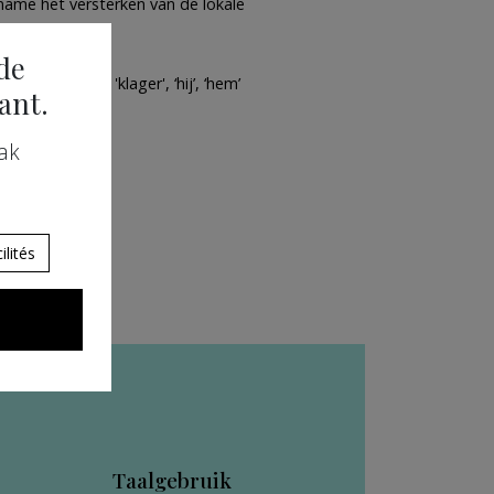
 name het versterken van de lokale
de
g 'inwoner', 'klager', ‘hij’, ‘hem’
ant.
ak
lités
Taalgebruik