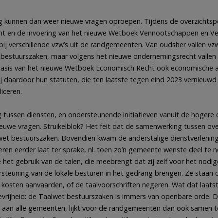
ng kunnen dan weer nieuwe vragen oproepen. Tijdens de overzichtsp
cht en de invoering van het nieuwe Wetboek Vennootschappen en Ve
j verschillende vzw’s uit de randgemeenten. Van oudsher vallen vzw
bestuurszaken, maar volgens het nieuwe ondernemingsrecht vallen 
basis van het nieuwe Wetboek Economisch Recht ook economische ac
ij daardoor hun statuten, die ten laatste tegen eind 2023 vernieuw
iceren.
ussen diensten, en ondersteunende initiatieven vanuit de hogere 
uwe vragen. Struikelblok? Het feit dat de samenwerking tussen ove
aalwet bestuurszaken. Bovendien kwam de anderstalige dienstverlen
eren eerder laat ter sprake, nl. toen zo’n gemeente wenste deel te 
het gebruik van de talen, die meebrengt dat zij zelf voor het nodi
euning van de lokale besturen in het gedrang brengen. Ze staan d
kosten aanvaarden, of de taalvoorschriften negeren. Wat dat laats
vrijheid: de Taalwet bestuurszaken is immers van openbare orde. D
 aan alle gemeenten, lijkt voor de randgemeenten dan ook samen 