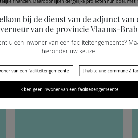
ijke financiën. Daardoor lijken dergelijke projecten hun doel, met
elkom bij de dienst van de adjunct van 
 er uit zorg voor de leesbaarheid voor gekozen hebben om in dit versla
verneur van de provincie Vlaams-Brab
ent u een inwoner van een faciliteitengemeente? Ma
hieronder uw keuze.
woner van een faciliteitengemeente
J'habite une commune à faci
Ik ben geen inwoner van een faciliteitengemeente