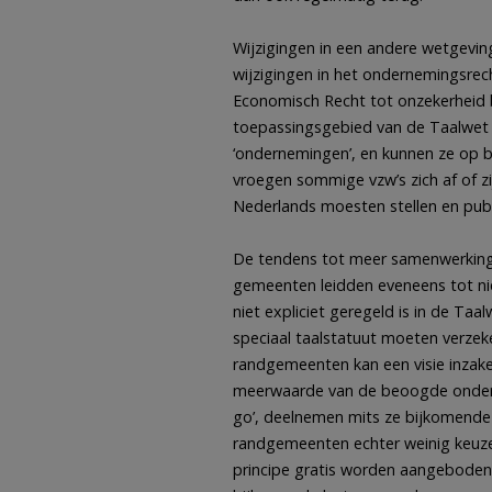
Wijzigingen in een andere wetgevi
wijzigingen in het ondernemingsre
Economisch Recht tot onzekerheid bi
toepassingsgebied van de Taalwet 
‘ondernemingen’, en kunnen ze op 
vroegen sommige vzw’s zich af of z
Nederlands moesten stellen en publ
De tendens tot meer samenwerking t
gemeenten leidden eveneens tot nie
niet expliciet geregeld is in de T
speciaal taalstatuut moeten verzek
randgemeenten kan een visie inzake 
meerwaarde van de beoogde onderst
go’, deelnemen mits ze bijkomende 
randgemeenten echter weinig keuze
principe gratis worden aangeboden