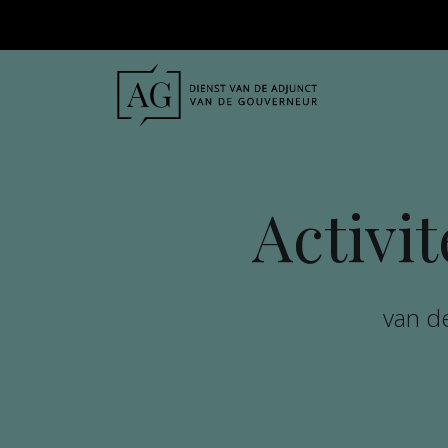
Activi
van d