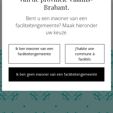
Brabant.
Laatste actua
Bent u een inwoner van een
faciliteitengemeente? Maak hieronder
uw keuze.
BEKIJK ALLE ACTUALITEITSITEMS
Ik ben inwoner van een
J'habite une
faciliteitengemeente
commune à
facilités
Ik ben geen inwoner van een faciliteitengemeente