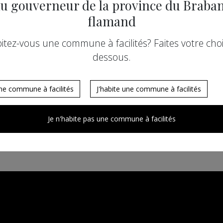
u gouverneur de la province du Braba
flamand
itez-vous une commune à facilités? Faites votre choix
Mission
dessous.
une commune à facilités
J'habite une commune à facilités
Je n'habite pas une commune à facilités