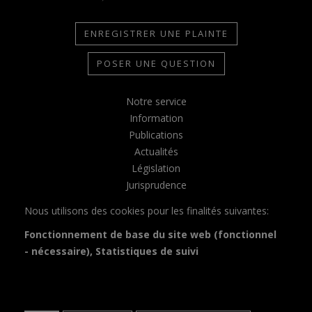
ENREGISTRER UNE PLAINTE
POSER UNE QUESTION
Notre service
Information
Publications
Actualités
Législation
Jurisprudence
Contact
Nous utilisons des cookies pour les finalités suivantes:
Glossaire
Fonctionnement de base du site web (fonctionnel
Vie privée
- nécessaire), Statistiques de suivi
Clause de non-responsabilité
Déclaration d'accessibilité
© Copyright 2026 | Adjunct van de Gouverneur • Alle rechten