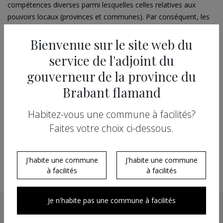
compétences diverses parmi lesquelles celles relatives aux
pouvoirs locaux (provinces et communes). Par conséquent, les
gouverneurs, le vice-gouverneur et l'adjoint du gouverneur sont
Bienvenue sur le site web du
dorénavant nommés par les gouvernements des régions. Leur
désignation reste cependant soumise à l’avis unanime du
service de l'adjoint du
gouvernement fédéral. L'adjoint du gouverneur est ainsi devenu
gouverneur de la province du
également un commissaire du gouvernement flamand.
Brabant flamand
Sources externes
Habitez-vous une commune à facilités?
Faites votre choix ci-dessous.
Loi sur l'emploi des langues en matière administrative
(LCLA), article 65bis
Loi provinciale, article 5bis
J'habite une commune
J'habite une commune
à facilités
à facilités
Je n'habite pas une commune à facilités
Pourquoi un adjoint du gouverneur?