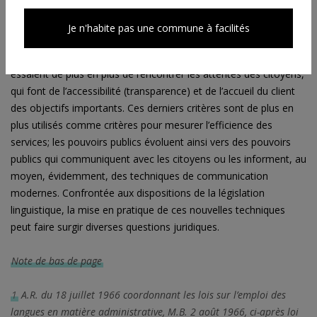
service de l'adjoint du gouverneur dans le cadre de
demandes
d’avis
. Pour la plupart, une telle demande d’avis résulte d’un
Je n'habite pas une commune à facilités
double souci: d’une part, les services publics doivent respecter la
législation linguistique qui est d’ordre public. D’autre part, ils
essaient de plus en plus de rencontrer les attentes des citoyens,
qui font de l’accessibilité (transparence) et de l’accueil du client
des objectifs importants. Ces derniers critères sont de plus en
plus utilisés comme critères pour mesurer l’efficience des
services; les pouvoirs publics évoluent ainsi vers des pouvoirs
publics qui communiquent avec les citoyens ou les informent, au
moyen, évidemment, des techniques de communication
modernes. Confrontée aux dispositions de la législation
linguistique, la mise en pratique de ces nouvelles techniques
peut faire surgir diverses questions juridiques.
Note de bas de page
1
A.R. du 18 juillet 1966 coordonnant les lois sur l’emploi des
langues en matière administrative, M.B. 2 août 1966, ci-après loi