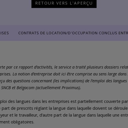
RETOUR VERS L'APERÇU
ISES
CONTRATS DE LOCATION/D'OCCUPATION CONCLUS ENTRE
e par ce rapport d’activités, le service a traité plusieurs dossiers relat
prises. La notion d’entreprise doit ici être comprise au sens large dans
çu des questions concernant (les implications) de l’emploi des langues
la SNCB et Belgacom (actuellement Proximus).
mploi des langues dans les entreprises est partiellement couverte par 
ne part de prescrits réglant la langue dans laquelle doivent se dérouler
yeur et le travailleur, d’autre part de la langue dans laquelle une ent
ment obligatoires.