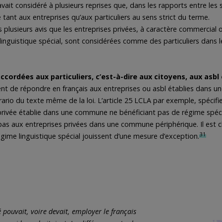
it considéré à plusieurs reprises que, dans les rapports entre les se
te tant aux entreprises qu’aux particuliers au sens strict du terme.
 plusieurs avis que les entreprises privées, à caractère commercial o
nguistique spécial, sont considérées comme des particuliers dans l
accordées aux particuliers, c’est-à-dire aux citoyens, aux asbl
convient de répondre en français aux entreprises ou asbl établies dans 
rario du texte même de la loi. L’article 25 LCLA par exemple, spéci
privée établie dans une commune ne bénéficiant pas de régime spéci
s aux entreprises privées dans une commune périphérique. Il est cla
31
ime linguistique spécial jouissent d’une mesure d’exception.
é pouvait, voire devait, employer le français