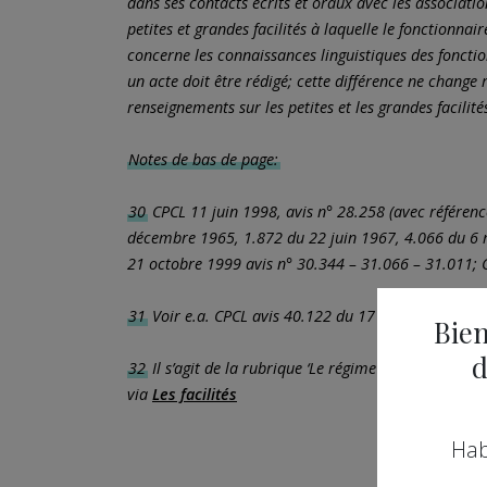
dans ses contacts écrits et oraux avec les associatio
petites et grandes facilités à laquelle le fonctionna
concerne les connaissances linguistiques des fonct
un acte doit être rédigé; cette différence ne change 
renseignements sur les petites et les grandes facilit
Notes de bas de page:
30
CPCL 11 juin 1998, avis n° 28.258 (avec référen
décembre 1965, 1.872 du 22 juin 1967, 4.066 du 6
21 octobre 1999 avis n° 30.344 – 31.066 – 31.011; 
31
Voir e.a. CPCL avis 40.122 du 17 décembre 2010
Bien
d
32
Il s’agit de la rubrique ‘Le régime des facilités 
via
Les facilités
Hab