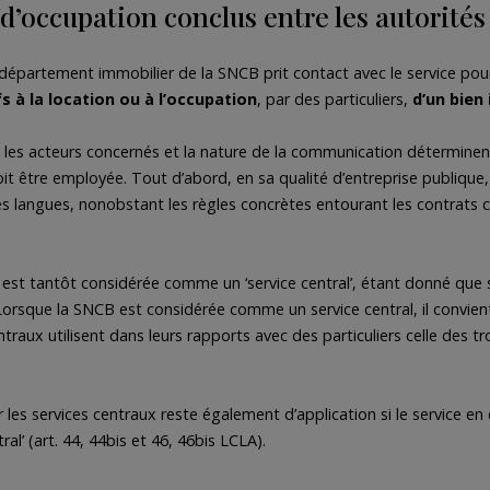
d’occupation conclus entre les autorités 
 département immobilier de la SNCB prit contact avec le service pour s
fs à la location ou à l’occupation
, par des particuliers,
d’un bien
 les acteurs concernés et la nature de la communication déterminent s
doit être employée. Tout d’abord, en sa qualité d’entreprise publiq
 des langues, nonobstant les règles concrètes entourant les contrats c
 est tantôt considérée comme un ‘service central’, étant donné que s
rsque la SNCB est considérée comme un service central, il convient d’
entraux utilisent dans leurs rapports avec des particuliers celle des 
r les services centraux reste également d’application si le service 
ral’ (art. 44, 44bis et 46, 46bis LCLA).