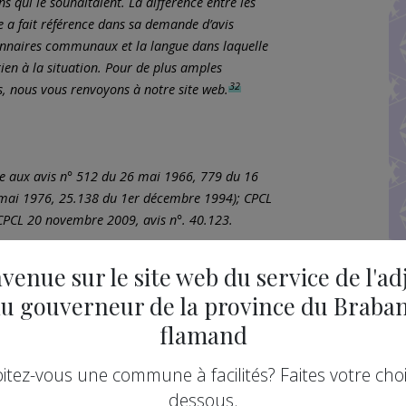
ns qui le souhaitaient. La différence entre les
ire a fait référence dans sa demande d’avis
ionnaires communaux et la langue dans laquelle
rien à la situation. Pour de plus amples
32
és, nous vous renvoyons à notre site web.
ce aux avis n° 512 du 26 mai 1966, 779 du 16
 mai 1976, 25.138 du 1er décembre 1994); CPCL
CPCL 20 novembre 2009, avis n°. 40.123.
.
venue sur le site web du service de l'ad
u gouverneur de la province du Braba
dans les communes périphériques’, à consulter
flamand
itez-vous une commune à facilités? Faites votre choix
dessous.