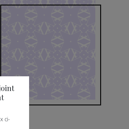
joint
nt
 ci-