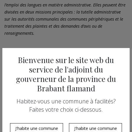
l’emploi des langues en matière administrative. Elles peuvent être
divisées en deux missions principales : la tutelle administrative
sur les autorités communales des communes périphériques et le
traitement des plaintes et des demandes d’avis ou de
renseignements.
Bienvenue sur le site web du
service de l'adjoint du
Tutelle
gouverneur de la province du
administrative
Brabant flamand
spécifique
Habitez-vous une commune à facilités?
Faites votre choix ci-dessous.
Plaintes et
J'habite une commune
J'habite une commune