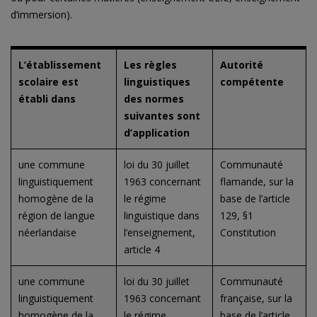
d’immersion).
L’établissement
Les règles
Autorité
scolaire est
linguistiques
compétente
établi dans
des normes
suivantes sont
d’application
une commune
loi du 30 juillet
Communauté
linguistiquement
1963 concernant
flamande, sur la
homogène de la
le régime
base de l’article
région de langue
linguistique dans
129, §1
néerlandaise
l’enseignement,
Constitution
article 4
une commune
loi du 30 juillet
Communauté
linguistiquement
1963 concernant
française, sur la
homogène de la
le régime
base de l’article