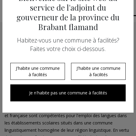
service de l'adjoint du
gouverneur de la province du
Brabant flamand
Répartition des compétences et normes
Habitez-vous une commune à facilités?
juridiques
Faites votre choix ci-dessous.
Les articles 129 et 130 de la Constitution attribuent la
J'habite une commune
J'habite une commune
compétence pour régler l’emploi des langues dans les
à facilités
à facilités
établissements scolaires créés, agréés et subventionnés aux
Communautés flamande, française et germanophone et au
Je n'habite pas une commune à facilités
gouvernement fédéral.
Sur la base de l’article 129, §1, 2°, les Communautés flamande
et française sont compétentes pour l'emploi des langues dans
les établissements scolaires situés dans une commune
linguistiquement homogène de leur région linguistique. En vertu