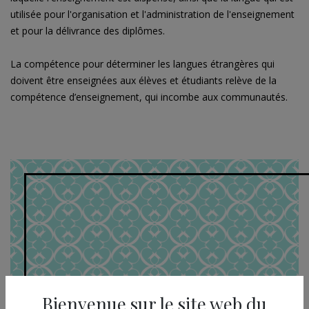
utilisée pour l'organisation et l'administration de l'enseignement
et pour la délivrance des diplômes.
La compétence pour déterminer les langues étrangères qui
doivent être enseignées aux élèves et étudiants relève de la
compétence d’enseignement, qui incombe aux communautés.
Bienvenue sur le site web du