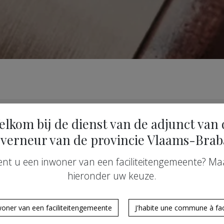
08 - arrest(en) 184.353
elkom bij de dienst van de adjunct van 
verneur van de provincie Vlaams-Brab
zaken – bijhouden van de taalkeuze van de inwoners van de rand
ent u een inwoner van een faciliteitengemeente? Ma
hieronder uw keuze.
i 2006 - arrest(en) 2006-065
woner van een faciliteitengemeente
J'habite une commune à faci