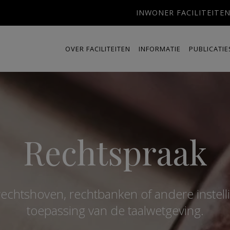
INWONER FACILITEITE
OVER FACILITEITEN
INFORMATIE
PUBLICATIE
Rechtspraak
rechtshoven, rechtbanken of andere instelli
toepassing van de taalwetgeving.