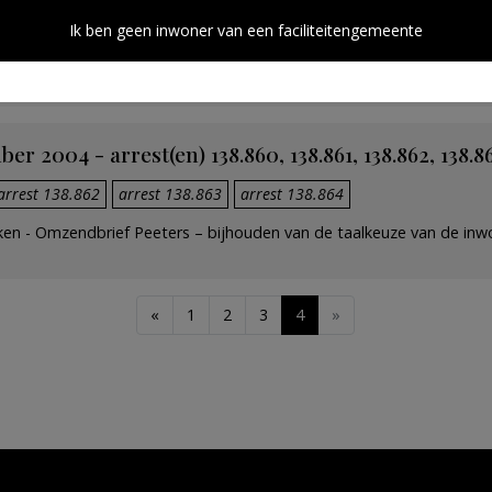
Ik ben geen inwoner van een faciliteitengemeente
ken – taalkennis – taalkennisvereisten – onderwijzend personeel van
r 2004 - arrest(en) 138.860, 138.861, 138.862, 138.8
arrest 138.862
arrest 138.863
arrest 138.864
aken - Omzendbrief Peeters – bijhouden van de taalkeuze van de i
«
1
2
3
4
»