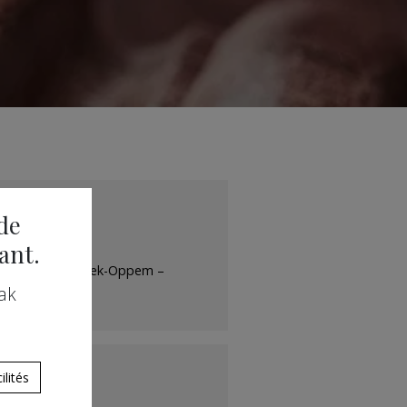
de
ant.
gemeente Wezembeek-Oppem –
ak
lités