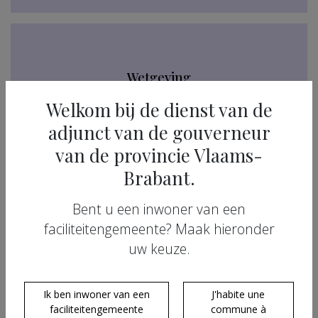
Wetgeving
Welkom bij de dienst van de
adjunct van de gouverneur
van de provincie Vlaams-
Brabant.
Taal van de
factuur
Bent u een inwoner van een
faciliteitengemeente? Maak hieronder
uw keuze.
Ik ben inwoner van een
J'habite une
Algemene
faciliteitengemeente
commune à