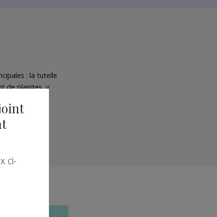
pales : la tutelle
t de plaintes, y
joint
nt
 ci-