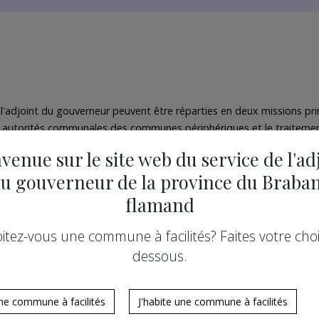
adjoint du gouverneur peuvent être réparties en deux missions princi
es autorités communales des communes périphériques et le traitemen
 et les demandes d’avis ou d'information
.
venue sur le site web du service de l'ad
u gouverneur de la province du Braba
flamand
itez-vous une commune à facilités? Faites votre choix
dessous.
une commune à facilités
J'habite une commune à facilités