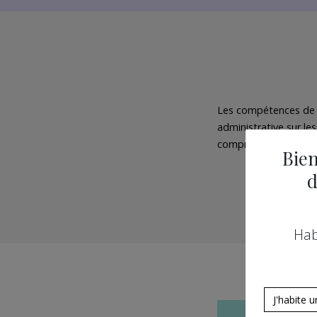
Les compétences de l'
administrative sur l
compris la médiation
Bien
d
Hab
J'habite 