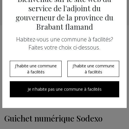
situations, le régime linguistique applicable aux autorités locales
service de l'adjoint du
des communes périphériques doit être assuré.
gouverneur de la province du
Brabant flamand
Habitez-vous une commune à facilités?
Informations générales sur des pages
Faites votre choix ci-dessous.
web
J'habite une commune
J'habite une commune
Zone sécurisée
à facilités
à facilités
Je n'habite pas une commune à facilités
Enquêtes publiques
Guichet numérique Sodexo