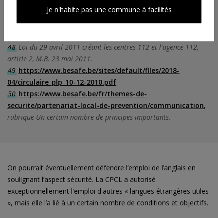
Notes de bas de page
Je n'habite pas une commune à facilités
47
Loi du 29 avril 2011 créant les centres 112 et l'agence 112,
article 3, M.B. 23 mai 2011.
48
Loi du 29 avril 2011 créant les centres 112 et l'agence 112,
article 2, M.B. 23 mai 2011.
49
https://www.besafe.be/sites/default/files/2018-
04/circulaire_plp_10-12-2010.pdf
.
50
https://www.besafe.be/fr/themes-de-
securite/partenariat-local-de-prevention/communication
,
rubrique Un certain nombre de principes importants.
On pourrait éventuellement défendre l’emploi de l’anglais en
soulignant l’aspect sécurité. La CPCL a autorisé
exceptionnellement l'emploi d'autres « langues étrangères utiles
», mais elle l’a lié à un certain nombre de conditions et objectifs.