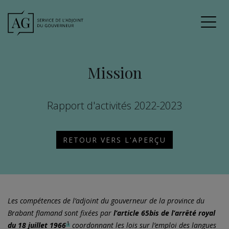
Mission
Rapport d'activités 2022-2023
RETOUR VERS L'APERÇU
Les compétences de l’adjoint du gouverneur de la province du
Brabant flamand sont fixées par
l’article 65bis de l’arrêté royal
1
du 18 juillet
1966
coordonnant les lois sur l’emploi des langues