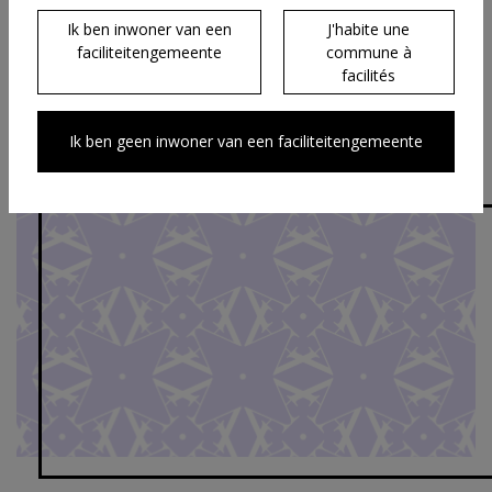
Voetnoten
Ik ben inwoner van een
J'habite une
faciliteitengemeente
commune à
66
Kamer, Parl. st., 1961-62, nr. 331-1, 7.
facilités
67
Idem.
Ik ben geen inwoner van een faciliteitengemeente