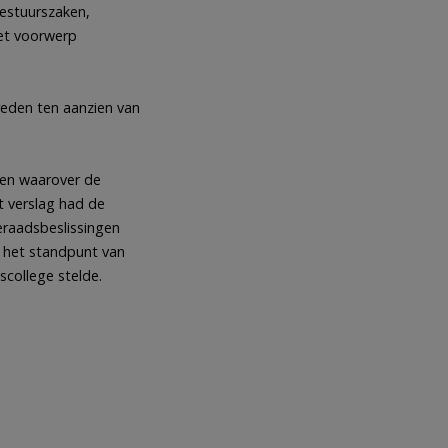
bestuurszaken,
het voorwerp
reden ten aanzien van
 en waarover de
t verslag had de
eraadsbeslissingen
p het standpunt van
scollege stelde.