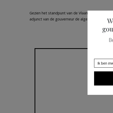
Gezien het standpunt van de Vlaamse overheid e
W
adjunct van de gouverneur de algemeen directeur 
gou
B
Ik ben in