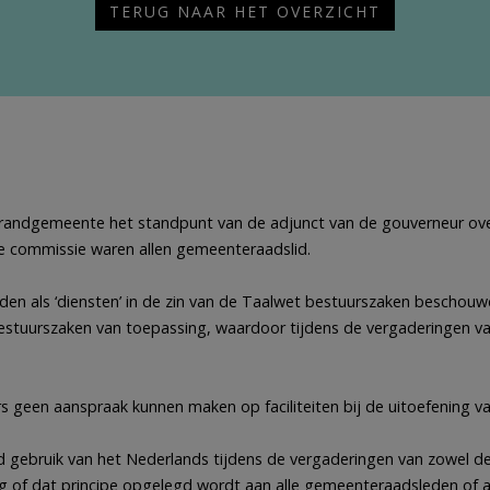
TERUG NAAR HET OVERZICHT
 randgemeente het standpunt van de adjunct van de gouverneur over
e commissie waren allen gemeenteraadslid.
en als ‘diensten’ in de zin van de Taalwet bestuurszaken beschouw
t bestuurszaken van toepassing, waardoor tijdens de vergaderingen 
geen aanspraak kunnen maken op faciliteiten bij de uitoefening v
end gebruik van het Nederlands tijdens de vergaderingen van zowel d
g of dat principe opgelegd wordt aan alle gemeenteraadsleden of a