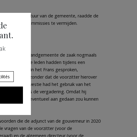
en het goed bestuur van de gemeente, raadde de
de
gemeentelijke commissies te vermijden.
ant.
ak
chepen van een randgemeente de zaak nogmaals
erneur. Sommige leden hadden tijdens een
jke commissie in het Frans gesproken,
lités
 Nederlands, zonder dat de voorzitter hierover
 schepen in kwestie had het gebruik van het
gebracht tijdens de vergadering. Omdat hij
hij weten wat er eventueel aan gedaan zou kunnen
woorden die de adjunct van de gouverneur in 2020
de vragen van de voorzitter (voor de
raad) en de algemeen directeur (voor de