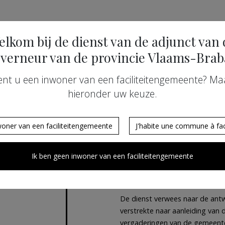
n met het oog op de onbetwiste geldigheid van de besluitvorming 
elkom bij de dienst van de adjunct van 
aan om het gebruik van het Frans tijdens de besluitvorming in de 
verneur van de provincie Vlaams-Brab
ent u een inwoner van een faciliteitengemeente? Ma
In oktober 2021 kaartte een s
hieronder uw keuze.
aan bij de adjunct van de gouv
vergadering van een gemeenteli
woner van een faciliteitengemeente
J'habite une commune à faci
afgewisseld met enkele woorden
een opmerking had gemaakt. De
Frans dan maar zelf ter sprake 
Ik ben geen inwoner van een faciliteitengemeente
vreesde voor herhaling, wilde 
worden.
De dienst verwees naar de ant
verstrekte naar aanleiding van 
vergaderingen van de gemeente