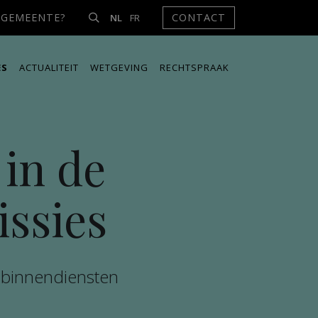
NGEMEENTE?
CONTACT
NL
FR
ES
ACTUALITEIT
WETGEVING
RECHTSPRAAK
 in de
ssies
e binnendiensten