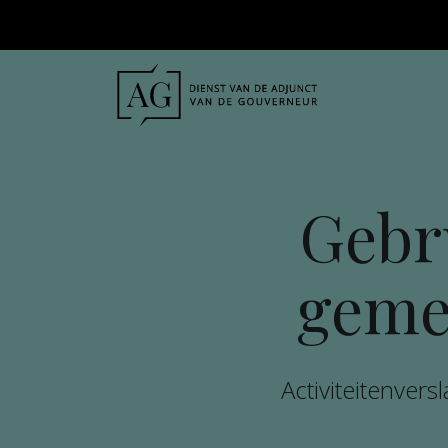
Gebru
geme
Activiteitenver