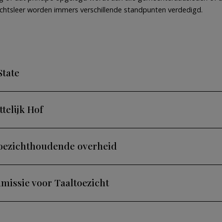
echtsleer worden immers verschillende standpunten verdedigd.
State
telijk Hof
oezichthoudende overheid
missie voor Taaltoezicht