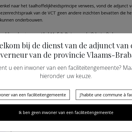
nkel naar het taalhoffelijkheidsprincipe verwees, vond de adjunct
iezenrechtspraak van de VCT geen andere inzichten bevatten die he
n kunnen onderbouwen.
elijk op basis van artikel 11, § 3. Dat voorschrift betreft de zogen
an de gemeente als toeristisch centrum. De Commissie kijkt ook zeer 
elkom bij de dienst van de adjunct van 
oeristisch publiek. Artikel 11, § 3 biedt evenmin een wettelijke basi
verneur van de provincie Vlaams-Brab
 het klantenbegeleidingssysteem.
ent u een inwoner van een faciliteitengemeente? Ma
hieronder uw keuze.
 samengelezen met artikel 4 van de Grondwet. Zie GWH 10 maart 1998, 
id inzake taalgebruik.
woner van een faciliteitengemeente
J'habite une commune à faci
Ik ben geen inwoner van een faciliteitengemeente
De Commissie heeft in het verleden in bepaald
mededelingen bestemd voor het buitenland of e