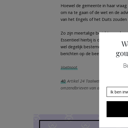
Hoewel de gemeente in haar vraag e
om na te gaan of de wet en de adv
van het Engels of het Duits zoude
Zo zijn meertalige berichten wel mog
Essentieel hierbij is de erkenning v
W
wel degelijk bestemd zijn voor een t
gou
berichten op de beeldschermen van
B
Voetnoot
40
Artikel 24 Taalwet bestuurszaken
omzendbrieven van de Vlaamse overhe
Ik ben in