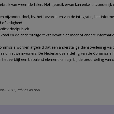
bruik van vreemde talen. Het gebruik ervan kan enkel uitzonderlijk of
bijzonder doel, bv. het bevorderen van de integratie, het informe
of veiligheid.
ifiek doelpubliek.
ktaal en de anderstalige tekst bevat niet meer of andere informati
Commissie worden afgeleid dat een anderstalige dienstverlening via
beeld nieuwe inwoners. De Nederlandse afdeling van de Commissie he
 het verblijf een bepalend element kan zijn bij de beoordeling van 
april 2016, advies 48.068.