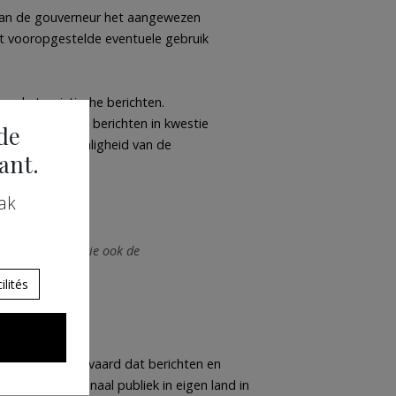
 van de gouverneur het aangewezen
t vooropgestelde eventuele gebruik
oemde toeristische berichten.
strikt toe of de berichten in kwestie
de
s voor de meertaligheid van de
ant.
ak
arrest 26/98; zie ook de
lités
e situaties aanvaard dat berichten en
en internationaal publiek in eigen land in