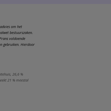
 advies om het
aalwet bestuurszaken.
 Frans voldoende
en gebruiken. Hierdoor
ntehuis, 26,6 %
reekt 21 % meestal