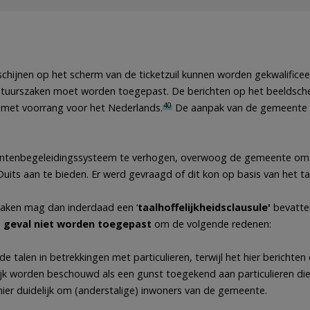
rschijnen op het scherm van de ticketzuil kunnen worden gekwalificee
estuurszaken moet worden toegepast. De berichten op het beeldsc
40
, met voorrang voor het Nederlands.
De aanpak van de gemeente 
lantenbegeleidingssysteem te verhogen, overwoog de gemeente om
uits aan te bieden. Er werd gevraagd of dit kon op basis van het taa
zaken mag dan inderdaad een ‘
taalhoffelijkheidsclausule'
bevatte
t geval niet worden toegepast
om de volgende redenen:
 de talen in betrekkingen met particulieren, terwijl het hier berichte
lijk worden beschouwd als een gunst toegekend aan particulieren di
 hier duidelijk om (anderstalige) inwoners van de gemeente.