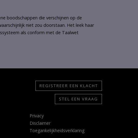
ene boodschappen die verschijnen op de
schijnlijk niet zou doorstaan. Het leek haar
ngssysteem als conform met de Taalwet
REGISTREER EEN KLACHT
STEL EEN VRAAG
Privacy
Disclaimer
Toegankelijkheidsverklaring