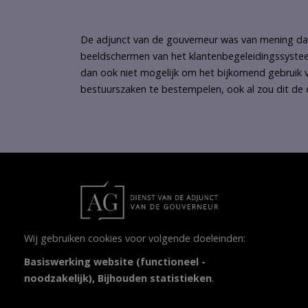
De adjunct van de gouverneur was van mening dat
beeldschermen van het klantenbegeleidingssystee
dan ook niet mogelijk om het bijkomend gebruik v
bestuurszaken te bestempelen, ook al zou dit de 
Wij gebruiken cookies voor volgende doeleinden:
Orgaan van administratief toezicht dat
Basiswerking website (functioneel -
waakt over de correcte naleving van de
noodzakelijk), Bijhouden statistieken
.
taalwetgeving in bestuurszaken en
onderwijs in de randgemeenten.