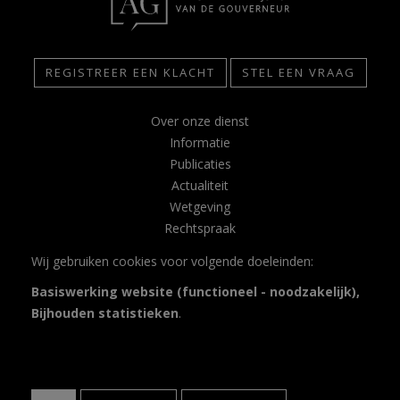
REGISTREER EEN KLACHT
STEL EEN VRAAG
Over onze dienst
Informatie
Publicaties
Actualiteit
Wetgeving
Rechtspraak
Contact
Wij gebruiken cookies voor volgende doeleinden:
Glossarium
Basiswerking website (functioneel - noodzakelijk),
Privacy
Bijhouden statistieken
.
Disclaimer
Toegankelijkheidsverklaring
© Copyright 2026 | Adjunct van de Gouverneur • Alle rechten