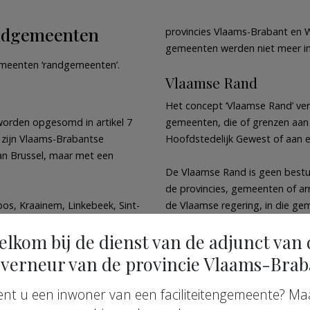
ndgemeenten
provincies Vlaams-Brabant en 
gemeenten werden niet meer ing
gemeenten ‘randgemeenten’.
Vlaamse Rand
Het concept ‘Vlaamse Rand’ ver
rden opgesomd in artikel 7
gemeenten, die of grenzen aan
 zijn Vlaams-Brabantse
Hoofdstedelijk Gewest of aan 
n Brussel, maar met een
De Vlaamse Rand is geen bestuur
de provincies, gemeenten of ar
s, Kraainem, Linkebeek, Sint-
de Vlaamse regering, in die g
mbeek-Oppem.
geïntegreerde aanpak, rekenin
elkom bij de dienst van de adjunct van 
context van taaldiversiteit, int
 de faciliteitengemeenten en
Die aanpak wordt geconcretis
verneur van de provincie Vlaams-Brab
eve vastlegging van de
provincie Vlaams-Brabant, vzw
derlijk administratief
ent u een inwoner van een faciliteitengemeente? Ma
taire) provincie Brabant werd
In totaal gaat het om 19 gemee