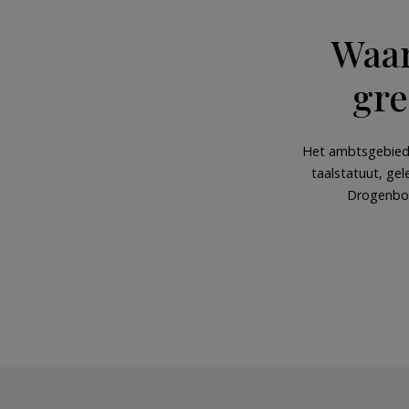
Waar
gre
Het ambtsgebied 
taalstatuut, ge
Drogenbos