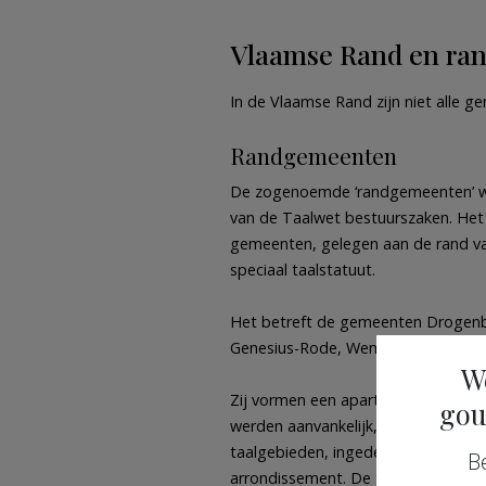
Vlaamse Rand en ra
In de Vlaamse Rand zijn niet alle 
Randgemeenten
De zogenoemde ‘randgemeenten’ wo
van de Taalwet bestuurszaken. Het
gemeenten, gelegen aan de rand va
speciaal taalstatuut.
Het betreft de gemeenten Drogenbo
Genesius-Rode, Wemmel en Weze
W
Zij vormen een aparte groep binnen
gou
werden aanvankelijk, bij de definiti
taalgebieden, ingedeeld in een afzon
B
arrondissement. De toenmalige (uni