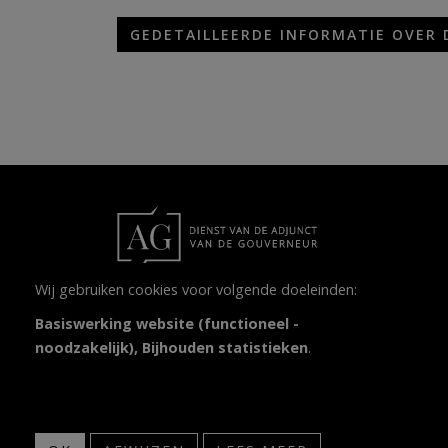
GEDETAILLEERDE INFORMATIE OVER 
Wij gebruiken cookies voor volgende doeleinden:
Orgaan van administratief toezicht dat
Basiswerking website (functioneel -
waakt over de correcte naleving van de
noodzakelijk), Bijhouden statistieken
.
taalwetgeving in bestuurszaken en
onderwijs in de randgemeenten.