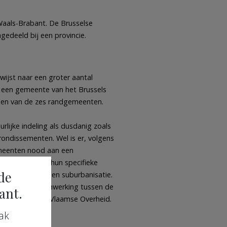
Waals-Brabant. De Brusselse
edeeld bij een provincie.
wijst naar een groter aantal
 een gemeente van het Brussels
een van de zes randgemeenten.
lijke indeling als dusdanig zoals
rondissementen. Wel is er, volgens
emeenten nood aan een
g houdend met hun specifieke
de
ernationalisering en suburbanisatie.
eerd door samenwerking tussen de
ant.
 de Rand en de Vlaamse Overheid.
ak
nten, nl.