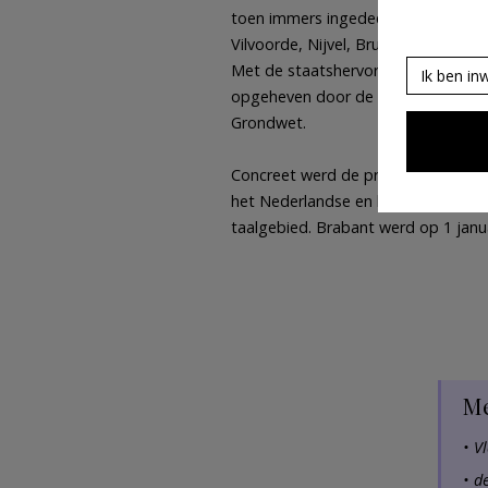
toen immers ingedeeld in de arron
Vilvoorde, Nijvel, Brussel en het ‘
Met de staatshervorming van 1970,
Ik ben in
opgeheven door de indeling in 4 ta
Grondwet.
Concreet werd de provincie Braba
het Nederlandse en het Franse taal
taalgebied. Brabant werd op 1 janua
Me
V
d