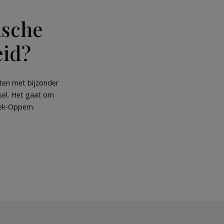
ische
eid?
ten met bijzonder
sel. Het gaat om
eek-Oppem.