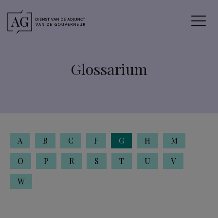
Glossarium
A
B
C
F
G
H
M
O
P
R
S
T
U
V
W