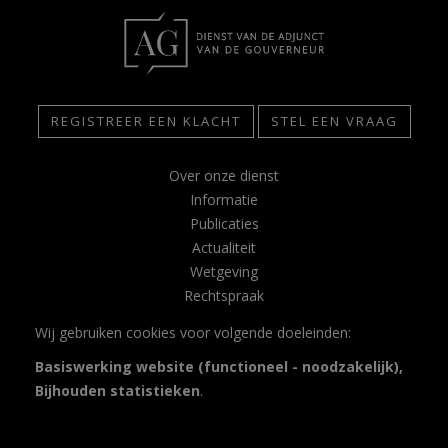
REGISTREER EEN KLACHT
STEL EEN VRAAG
Over onze dienst
Informatie
Publicaties
Actualiteit
Wetgeving
Rechtspraak
Contact
Wij gebruiken cookies voor volgende doeleinden:
Glossarium
Basiswerking website (functioneel - noodzakelijk),
Privacy
Bijhouden statistieken
.
Disclaimer
Toegankelijkheidsverklaring