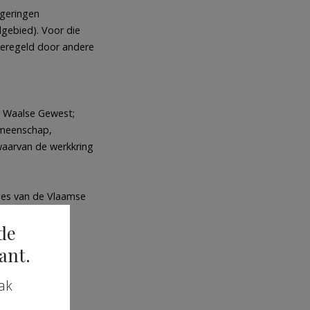
egeringen
gebied). Voor die
geregeld door andere
t Waalse Gewest;
emeenschap,
waarvan de werkkring
ges van de Vlaamse
ijke
de
ant.
ak