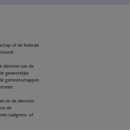
schap of de federale
etoond.
e diensten van de
de gewestelijke
Beide gemeenschappen
ntonen.
ten en de diensten
oor de
 een taalgrens- of