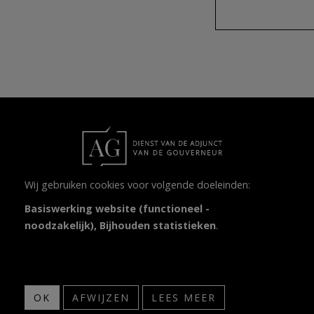
Wij gebruiken cookies voor volgende doeleinden:
Orgaan van administratief toezicht dat
Basiswerking website (functioneel -
waakt over de correcte naleving van de
noodzakelijk), Bijhouden statistieken
.
taalwetgeving in bestuurszaken en
onderwijs in de randgemeenten.
OK
AFWIJZEN
LEES MEER