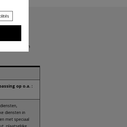
lités
in bestuurszaken
assing op o.a. :
diensten,
jke diensten in
n met speciaal
ut, plaatselijke