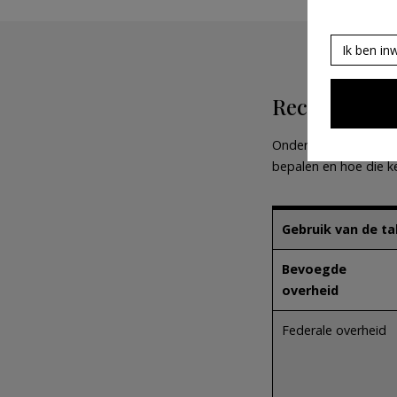
Ik ben in
Rechtsnorm
Onderstaand schema g
bepalen en hoe die 
Gebruik van de ta
Bevoegde
overheid
Federale overheid