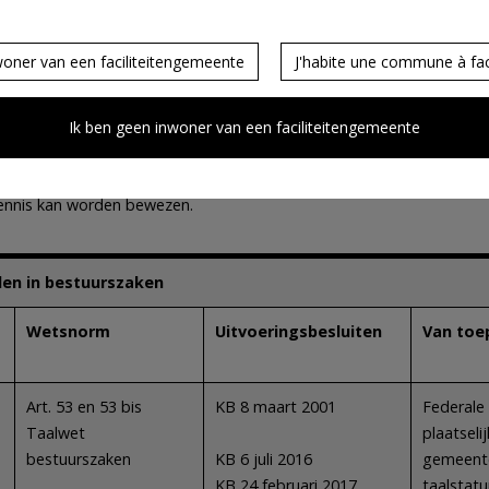
woner van een faciliteitengemeente
J'habite une commune à faci
en
Ik ben geen inwoner van een faciliteitengemeente
eeft een overzicht van de rechtsnormen die het taalkennisniveau 
kennis kan worden bewezen.
len in bestuurszaken
Wetsnorm
Uitvoeringsbesluiten
Van toep
Art. 53 en 53 bis
KB 8 maart 2001
Federale 
Taalwet
plaatseli
bestuurszaken
KB 6 juli 2016
gemeente
KB 24 februari 2017
taalstatu