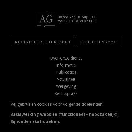
REGISTREER EEN KLACHT
STEL EEN VRAAG
Over onze dienst
Informatie
Publicaties
Actualiteit
Wetgeving
Rechtspraak
Contact
Wij gebruiken cookies voor volgende doeleinden:
Glossarium
Basiswerking website (functioneel - noodzakelijk),
Privacy
Bijhouden statistieken
.
Disclaimer
Toegankelijkheidsverklaring