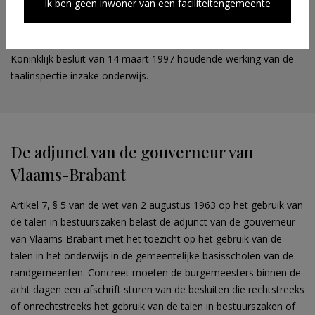
Ik ben geen inwoner van een faciliteitengemeente
artikel 17, vijfde lid, van de wet van 30 juli 1963, houdende
taalregeling in het onderwijs.
Koninklijk besluit van 14 maart 1997 houdende werking van de
taalinspectie inzake onderwijs.
De adjunct van de gouverneur van
Vlaams-Brabant
Artikel 7, § 5 van de wet van 2 augustus 1963 op het gebruik van
de talen in bestuurszaken belast de adjunct van de gouverneur
van Vlaams-Brabant met het toezicht op het gebruik van de
talen in het onderwijs in de gemeentelijke basisscholen van de
randgemeenten. Concreet moeten de burgemeesters binnen de
acht dagen een afschrift sturen van de besluiten die rechtstreeks
of onrechtstreeks het gebruik van de talen in bestuurszaken of