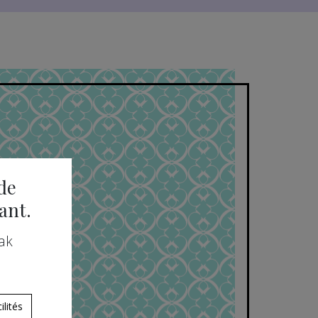
de
ant.
ak
lités