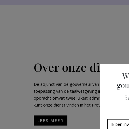
Over onze dienst
W
gou
De adjunct van de gouverneur van Vlaams-Braban
toepassing van de taalwetgeving in bestuurszake
B
opdracht omvat twee luiken: administratief toezic
kunt onze dienst vinden in het Provinciehuis te Le
LEES MEER
Ik ben in