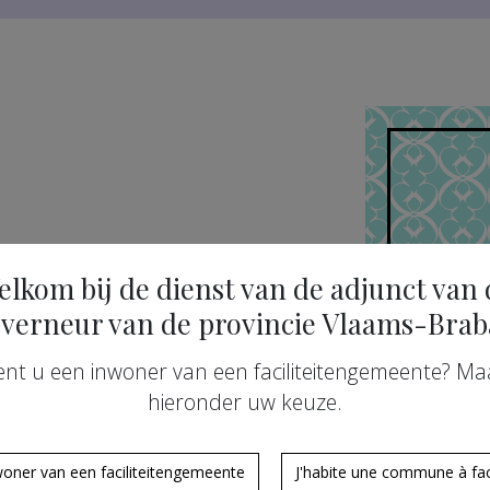
elkom bij de dienst van de adjunct van 
verneur van de provincie Vlaams-Brab
t waakt over de correcte
n in de randgemeenten. Die
ent u een inwoner van een faciliteitengemeente? Ma
ht en klachtenbehandeling. U
hieronder uw keuze.
uven.
woner van een faciliteitengemeente
J'habite une commune à faci